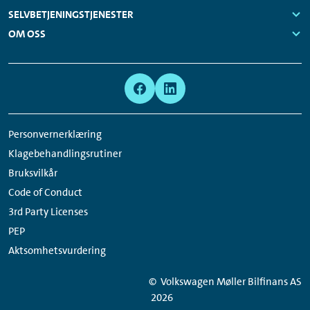
Links:
SELVBETJENINGSTJENESTER
Links:
OM OSS
Links:
Meta
Social
Navigation
Media
Network
Personvernerklæring
Links
Klagebehandlingsrutiner
Bruksvilkår
Code of Conduct
3rd Party Licenses
PEP
Aktsomhetsvurdering
© Volkswagen Møller Bilfinans AS
2026