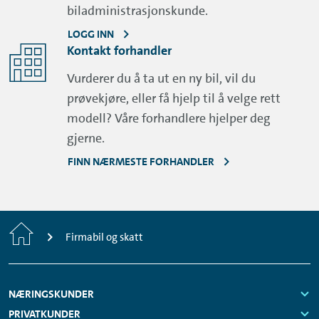
biladministrasjonskunde.
LOGG INN
Kontakt forhandler
Vurderer du å ta ut en ny bil, vil du
prøvekjøre, eller få hjelp til å velge rett
modell? Våre forhandlere hjelper deg
gjerne.
FINN NÆRMESTE FORHANDLER
Home
Firmabil og skatt
Footer
NÆRINGSKUNDER
Navigation
Links:
PRIVATKUNDER