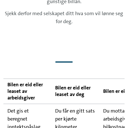
gunstige billån.
Sjekk derfor med selskapet ditt hva som vil lønne seg
for deg.
Bilen er eid eller
Bilen er eid eller
leaset av
Bilen er eid
leaset av deg
arbeidsgiver
Det gis et
Du får en gitt sats
Du mottar 
beregnet
per kjørte
arbeidsgive
inntektspåslag
kilometer
bilkostnad