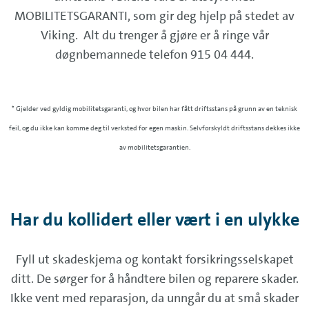
MOBILITETSGARANTI, som gir deg hjelp på stedet av
Viking. Alt du trenger å gjøre er å ringe vår
døgnbemannede telefon 915 04 444.
* Gjelder ved gyldig mobilitetsgaranti, og hvor bilen har fått driftsstans på grunn av en teknisk
feil, og du ikke kan komme deg til verksted for egen maskin. Selvforskyldt driftsstans dekkes ikke
av mobilitetsgarantien.
Har du kollidert eller vært i en ulykke
Fyll ut skadeskjema og kontakt forsikringsselskapet
ditt. De sørger for å håndtere bilen og reparere skader.
Ikke vent med reparasjon, da unngår du at små skader