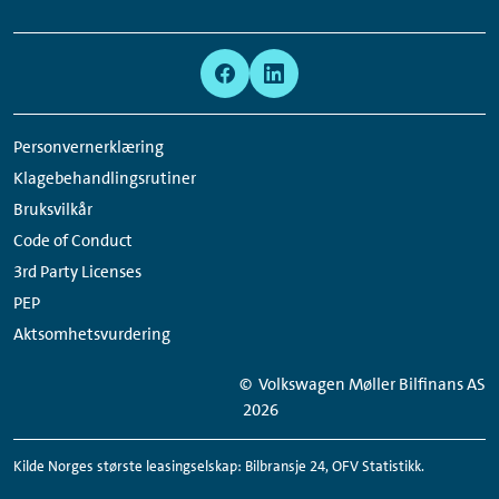
Links:
Meta
Social
Navigation
Media
Network
Personvernerklæring
Links
Klagebehandlingsrutiner
Bruksvilkår
Code of Conduct
3rd Party Licenses
PEP
Aktsomhetsvurdering
© Volkswagen Møller Bilfinans AS
2026
Kilde Norges største leasingselskap: Bilbransje 24, OFV Statistikk.