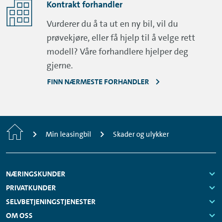
Kontrakt forhandler
Vurderer du å ta ut en ny bil, vil du
prøvekjøre, eller få hjelp til å velge rett
modell? Våre forhandlere hjelper deg
gjerne.
FINN NÆRMESTE FORHANDLER
Home
Min leasingbil
Skader og ulykker
Footer
NÆRINGSKUNDER
Navigation
Links:
PRIVATKUNDER
Links:
SELVBETJENINGSTJENESTER
Links:
OM OSS