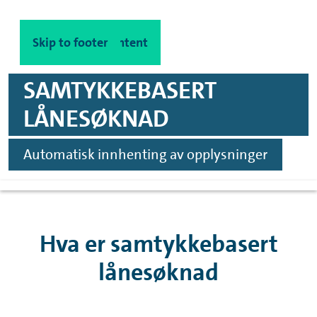
Skip to main content
Skip to footer
SAMTYKKEBASERT
LÅNESØKNAD
Automatisk innhenting av opplysninger
Hva er samtykkebasert
lånesøknad