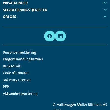
Navigation
Links:
PRIVATKUNDER
Links:
SELVBETJENINGSTJENESTER
Links:
OM OSS
Links:
Meta
Social
Navigation
Media
Network
Personvernerklæring
Links
Klagebehandlingsrutiner
Bruksvilkår
Code of Conduct
3rd Party Licenses
PEP
Aktsomhetsvurdering
© Volkswagen Møller Bilfinans AS